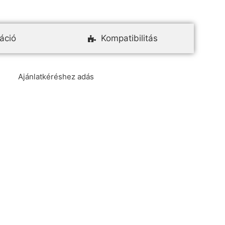
áció
Kompatibilitás
Ajánlatkéréshez adás