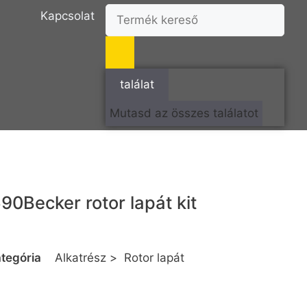
Kapcsolat
találat
Mutasd az összes találatot
590
Becker rotor lapát kit
tegória
Alkatrész
>
Rotor lapát