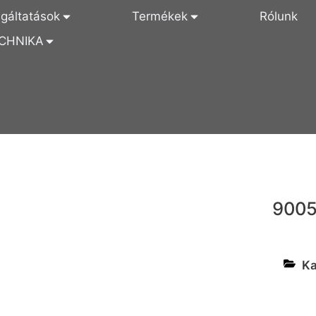
lgáltatások
Termékek
Rólunk
CHNIKA
900
Ka