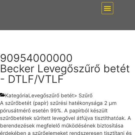
EZ PUMP / VÁKUUMT
90954000000
Becker Levegőszűrő betét
- DTLF/VTLF
Kategória
Levegőszűrő betét
>
Szűrő
A szűrőbetét (papír) szűrési hatékonysága 2 µm
pórusátmérő esetén 99%. A papírból készült
szűrőbetétek sűrített levegővel átfújva tisztíthatóak. A
berendezések megfelelő működésének biztosítása
érdekében a szűrőelemeket rendszeresen tisztítani és