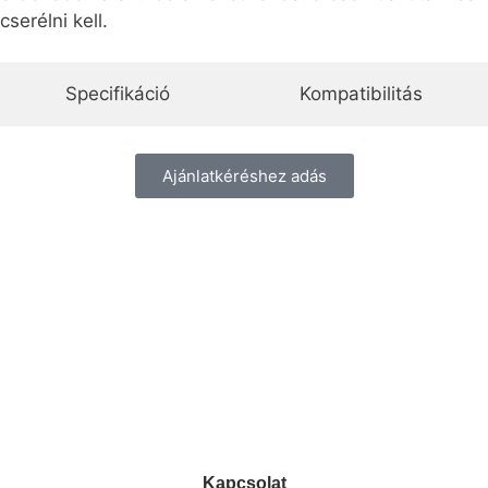
cserélni kell.
Specifikáció
Kompatibilitás
Ajánlatkéréshez adás
info@ezpump.hu
+36 70 249 5342
Telephely
1239, Budapest, Ócsai út 1.
Kapcsolat