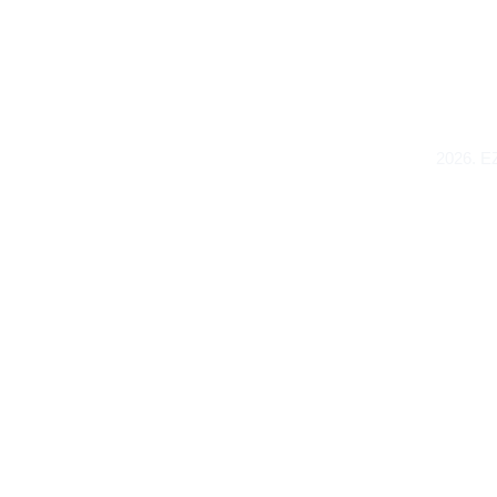
inf
+36
2026. EZ