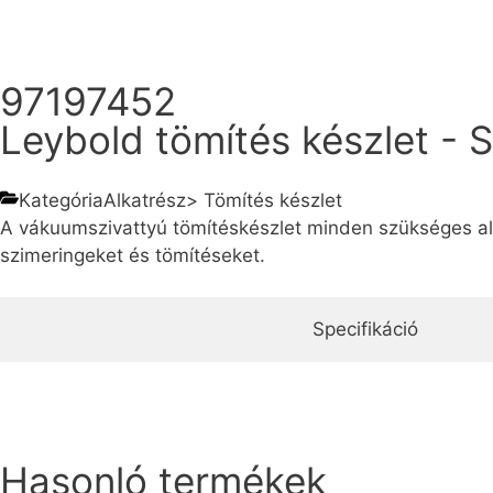
97197452
Leybold tömítés készlet - 
Kategória
Alkatrész
>
Tömítés készlet
A vákuumszivattyú tömítéskészlet minden szükséges alk
szimeringeket és tömítéseket.
Specifikáció
Hasonló termékek