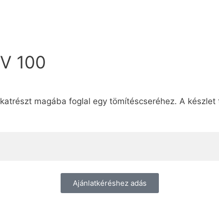
SV 100
atrészt magába foglal egy tömítéscseréhez. A készlet 
Ajánlatkéréshez adás