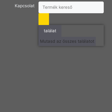
Kapcsolat
találat
Mutasd az összes találatot