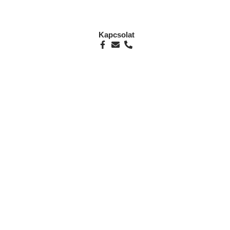
Kapcsolat
i út 1.