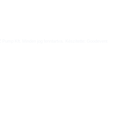
o@ezpump.hu
Telephely
 70 249 5342
1239, Budapest, Ócsa
 Pump Kft. Minden jog fenntartva.
Készítette: Goodevent