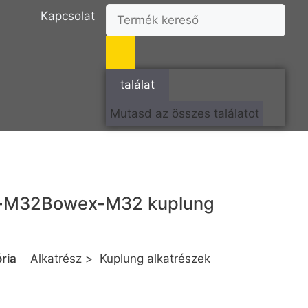
Kapcsolat
találat
Mutasd az összes találatot
-M32
Bowex-M32 kuplung
ria
Alkatrész
>
Kuplung alkatrészek