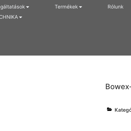
lgáltatások
Termékek
Rólunk
CHNIKA
Bowex
Kategó