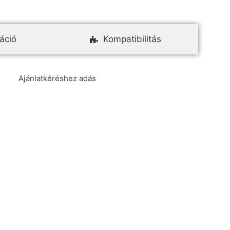
áció
Kompatibilitás
Ajánlatkéréshez adás